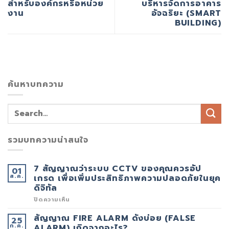
สำหรับองค์กรหรือหน่วย
บริหารจัดการอาคาร
งาน
อัจฉริยะ (SMART
BUILDING)
ค้นหาบทความ
รวมบทความน่าสนใจ
7 สัญญาณว่าระบบ CCTV ของคุณควรอัป
01
ส.ค.
เกรด เพื่อเพิ่มประสิทธิภาพความปลอดภัยในยุค
ดิจิทัล
บน
ปิดความเห็น
7
สัญญาณ
สัญญาณ FIRE ALARM ดังบ่อย (FALSE
25
ว่า
ก.ค.
ระบบ
ALARM) เกิดจากอะไร?