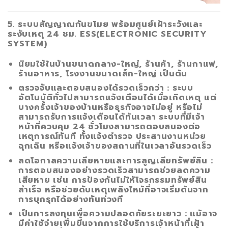
5. ระบบสัญญาณกันขโมย พร้อมศูนย์เฝ้าระวังและ
ระงับเหตุ 24 ชม. ESS(ELECTRONIC SECURITY
SYSTEM)
นิยมใช้ในบ้านขนาดกลาง-ใหญ่, ร้านค้า, ร้านกาแฟ,
ร้านอาหาร, โรงงานขนาดเล็ก-ใหญ่ เป็นต้น
ตรวจจับและตอบสนองได้รวดเร็วกว่า
: ระบบ
อัตโนมัติทั่วไปสามารถแจ้งเตือนได้เมื่อเกิดเหตุ แต่
บางครั้งเจ้าของบ้านหรือธุรกิจอาจไม่อยู่ หรือไม่
สามารถรับการแจ้งเตือนได้ทันเวลา ระบบที่มีเจ้า
หน้าที่ควบคุม 24 ชั่วโมงสามารถตอบสนองต่อ
เหตุการณ์ทันที ทั้งแจ้งตำรวจ ประสานงานหน่วย
ฉุกเฉิน หรือแจ้งเจ้าของสถานที่ในเวลาอันรวดเร็ว
ลดโอกาสความเสียหายและการสูญเสียทรัพย์สิน
:
การตอบสนองอย่างรวดเร็วสามารถช่วยลดความ
เสียหาย เช่น การป้องกันไม่ให้โจรกรรมทรัพย์สิน
สำเร็จ หรือช่วยดับเหตุเพลิงไหม้ที่อาจเริ่มต้นจาก
การบุกรุกได้อย่างทันท่วงที
เป็นการลงทุนเพื่อความปลอดภัยระยะยาว
: แม้อาจ
มีค่าใช้จ่ายเพิ่มขึ้นจากการใช้บริการเจ้าหน้าที่เฝ้า