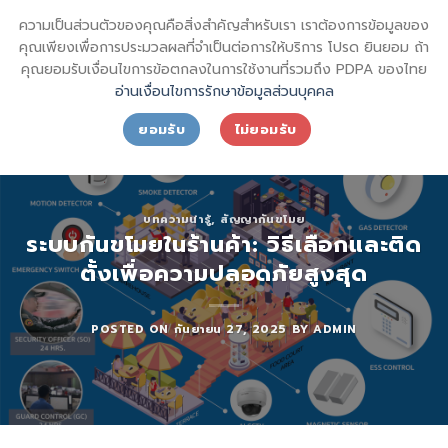
Skip
sql_sktsecurity_
ความเป็นส่วนตัวของคุณคือสิ่งสำคัญสำหรับเรา เราต้องการข้อมูลของ
to
SECURITY SHIN KONG (THAI) INTERNATIONAL CO.,LTD.
คุณเพียงเพื่อการประมวลผลที่จำเป็นต่อการให้บริการ โปรด ยินยอม ถ้า
content
คุณยอมรับเงื่อนไขการข้อตกลงในการใช้งานที่รวมถึง PDPA ของไทย
อ่านเงื่อนไขการรักษาข้อมูลส่วนบุคคล
ยอมรับ
ไม่ยอมรับ
บทความน่ารู้
,
สัญญากันขโมย
ระบบกันขโมยในร้านค้า: วิธีเลือกและติด
ตั้งเพื่อความปลอดภัยสูงสุด
POSTED ON
กันยายน 27, 2025
BY
ADMIN