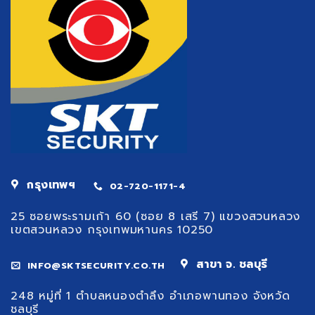
กรุงเทพฯ
02-720-1171-4
25 ซอยพระรามเก้า 60 (ซอย 8 เสรี 7) แขวงสวนหลวง
เขตสวนหลวง กรุงเทพมหานคร 10250
สาขา จ. ชลบุรี
INFO@SKTSECURITY.CO.TH
248 หมู่ที่ 1 ตำบลหนองตำลึง อำเภอพานทอง จังหวัด
ชลบุรี