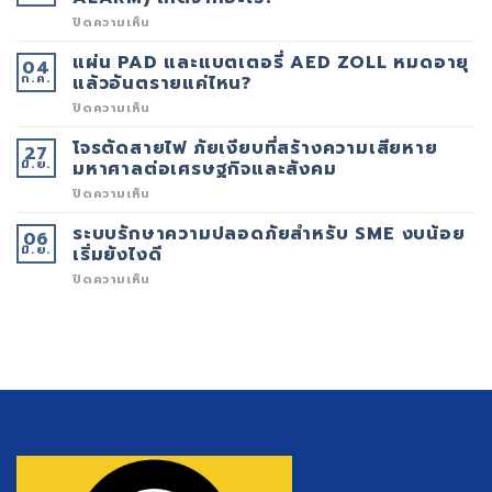
CCTV
ของ
บน
ปิดความเห็น
คุณ
สัญญาณ
ควร
FIRE
แผ่น PAD และแบตเตอรี่ AED ZOLL หมดอายุ
04
อัป
ALARM
ก.ค.
เกรด
ดัง
แล้วอันตรายแค่ไหน?
เพื่อ
บ่อย
เพิ่ม
(FALSE
บน
ปิดความเห็น
ประสิทธิภาพ
ALARM)
แผ่น
ความ
เกิด
PAD
โจรตัดสายไฟ ภัยเงียบที่สร้างความเสียหาย
27
ปลอดภัย
จาก
และ
มิ.ย.
ใน
อะไร?
แบตเตอรี่
มหาศาลต่อเศรษฐกิจและสังคม
ยุค
AED
ดิจิทัล
ZOLL
บน
ปิดความเห็น
หมด
โจร
อายุ
ตัด
ระบบรักษาความปลอดภัยสำหรับ SME งบน้อย
06
แล้ว
สาย
มิ.ย.
อันตราย
ไฟ
เริ่มยังไงดี
แค่
ภัย
ไหน?
เงียบ
บน
ปิดความเห็น
ที่
ระบบ
สร้าง
รักษา
ความ
ความ
เสีย
ปลอดภัย
หาย
สำหรับ
มหาศาล
SME
ต่อ
งบ
เศรษฐกิจ
น้อย
และ
เริ่ม
สังคม
ยัง
ไงดี