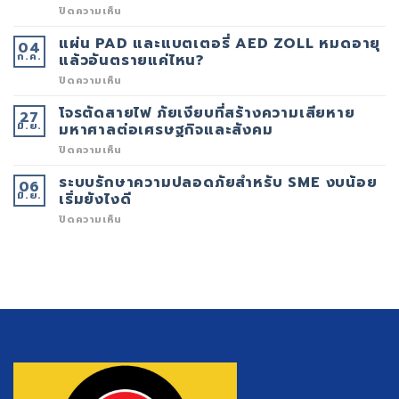
ของ
บน
ปิดความเห็น
คุณ
สัญญาณ
ควร
FIRE
แผ่น PAD และแบตเตอรี่ AED ZOLL หมดอายุ
04
อัป
ALARM
ก.ค.
เกรด
ดัง
แล้วอันตรายแค่ไหน?
เพื่อ
บ่อย
เพิ่ม
(FALSE
บน
ปิดความเห็น
ประสิทธิภาพ
ALARM)
แผ่น
ความ
เกิด
PAD
โจรตัดสายไฟ ภัยเงียบที่สร้างความเสียหาย
27
ปลอดภัย
จาก
และ
มิ.ย.
ใน
อะไร?
แบตเตอรี่
มหาศาลต่อเศรษฐกิจและสังคม
ยุค
AED
ดิจิทัล
ZOLL
บน
ปิดความเห็น
หมด
โจร
อายุ
ตัด
ระบบรักษาความปลอดภัยสำหรับ SME งบน้อย
06
แล้ว
สาย
มิ.ย.
อันตราย
ไฟ
เริ่มยังไงดี
แค่
ภัย
ไหน?
เงียบ
บน
ปิดความเห็น
ที่
ระบบ
สร้าง
รักษา
ความ
ความ
เสีย
ปลอดภัย
หาย
สำหรับ
มหาศาล
SME
ต่อ
งบ
เศรษฐกิจ
น้อย
และ
เริ่ม
สังคม
ยัง
ไงดี