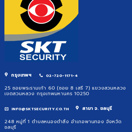
กรุงเทพฯ
02-720-1171-4
25 ซอยพระรามเก้า 60 (ซอย 8 เสรี 7) แขวงสวนหลวง
เขตสวนหลวง กรุงเทพมหานคร 10250
สาขา จ. ชลบุรี
INFO@SKTSECURITY.CO.TH
248 หมู่ที่ 1 ตำบลหนองตำลึง อำเภอพานทอง จังหวัด
ชลบุรี