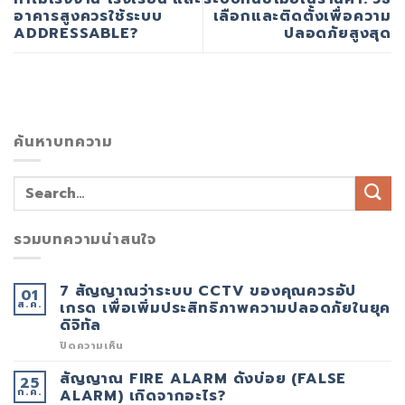
อาคารสูงควรใช้ระบบ
เลือกและติดตั้งเพื่อความ
ADDRESSABLE?
ปลอดภัยสูงสุด
ค้นหาบทความ
รวมบทความน่าสนใจ
7 สัญญาณว่าระบบ CCTV ของคุณควรอัป
01
ส.ค.
เกรด เพื่อเพิ่มประสิทธิภาพความปลอดภัยในยุค
ดิจิทัล
บน
ปิดความเห็น
7
สัญญาณ
สัญญาณ FIRE ALARM ดังบ่อย (FALSE
25
ว่า
ก.ค.
ระบบ
ALARM) เกิดจากอะไร?
CCTV