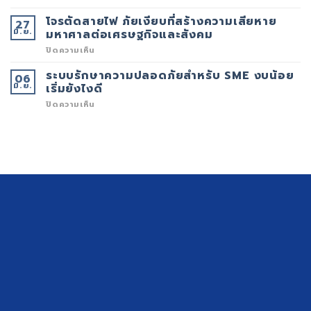
ประสิทธิภาพ
ALARM)
แผ่น
ความ
เกิด
PAD
โจรตัดสายไฟ ภัยเงียบที่สร้างความเสียหาย
27
ปลอดภัย
จาก
และ
มิ.ย.
ใน
อะไร?
แบตเตอรี่
มหาศาลต่อเศรษฐกิจและสังคม
ยุค
AED
ดิจิทัล
ZOLL
บน
ปิดความเห็น
หมด
โจร
อายุ
ตัด
ระบบรักษาความปลอดภัยสำหรับ SME งบน้อย
06
แล้ว
สาย
มิ.ย.
อันตราย
ไฟ
เริ่มยังไงดี
แค่
ภัย
ไหน?
เงียบ
บน
ปิดความเห็น
ที่
ระบบ
สร้าง
รักษา
ความ
ความ
เสีย
ปลอดภัย
หาย
สำหรับ
มหาศาล
SME
ต่อ
งบ
เศรษฐกิจ
น้อย
และ
เริ่ม
สังคม
ยัง
ไงดี