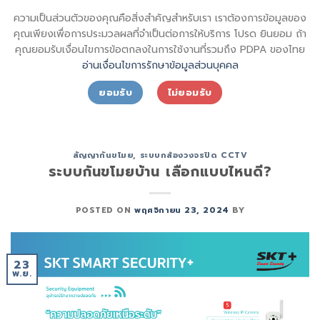
Skip
sql_sktsecurity_
ความเป็นส่วนตัวของคุณคือสิ่งสำคัญสำหรับเรา เราต้องการข้อมูลของ
to
SECURITY SHIN KONG (THAI) INTERNATIONAL CO.,LTD.
คุณเพียงเพื่อการประมวลผลที่จำเป็นต่อการให้บริการ โปรด ยินยอม ถ้า
content
คุณยอมรับเงื่อนไขการข้อตกลงในการใช้งานที่รวมถึง PDPA ของไทย
อ่านเงื่อนไขการรักษาข้อมูลส่วนบุคคล
ยอมรับ
ไม่ยอมรับ
CATEGORY ARCHIVES:
ระบบกล้องวงจรปิด CCTV
สัญญากันขโมย
,
ระบบกล้องวงจรปิด CCTV
ระบบกันขโมยบ้าน เลือกแบบไหนดี?
POSTED ON
พฤศจิกายน 23, 2024
BY
23
พ.ย.