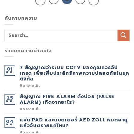
ค้นหาบทความ
รวมบทความน่าสนใจ
7 สัญญาณว่าระบบ CCTV ของคุณควรอัป
01
ส.ค.
เกรด เพื่อเพิ่มประสิทธิภาพความปลอดภัยในยุค
ดิจิทัล
บน
ปิดความเห็น
7
สัญญาณ
สัญญาณ FIRE ALARM ดังบ่อย (FALSE
25
ว่า
ก.ค.
ระบบ
ALARM) เกิดจากอะไร?
CCTV
ของ
บน
ปิดความเห็น
คุณ
สัญญาณ
ควร
FIRE
แผ่น PAD และแบตเตอรี่ AED ZOLL หมดอายุ
04
อัป
ALARM
ก.ค.
เกรด
ดัง
แล้วอันตรายแค่ไหน?
เพื่อ
บ่อย
เพิ่ม
(FALSE
บน
ปิดความเห็น