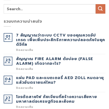
รวมบทความน่าสนใจ
7 สัญญาณว่าระบบ CCTV ของคุณควรอัป
01
ส.ค.
เกรด เพื่อเพิ่มประสิทธิภาพความปลอดภัยในยุค
ดิจิทัล
บน
ปิดความเห็น
7
สัญญาณ
สัญญาณ FIRE ALARM ดังบ่อย (FALSE
25
ว่า
ก.ค.
ระบบ
ALARM) เกิดจากอะไร?
CCTV
ของ
บน
ปิดความเห็น
คุณ
สัญญาณ
ควร
FIRE
แผ่น PAD และแบตเตอรี่ AED ZOLL หมดอายุ
04
อัป
ALARM
ก.ค.
เกรด
ดัง
แล้วอันตรายแค่ไหน?
เพื่อ
บ่อย
เพิ่ม
(FALSE
บน
ปิดความเห็น
ประสิทธิภาพ
ALARM)
แผ่น
ความ
เกิด
PAD
โจรตัดสายไฟ ภัยเงียบที่สร้างความเสียหาย
27
ปลอดภัย
จาก
และ
มิ.ย.
ใน
อะไร?
แบตเตอรี่
มหาศาลต่อเศรษฐกิจและสังคม
ยุค
AED
ดิจิทัล
ZOLL
บน
ปิดความเห็น