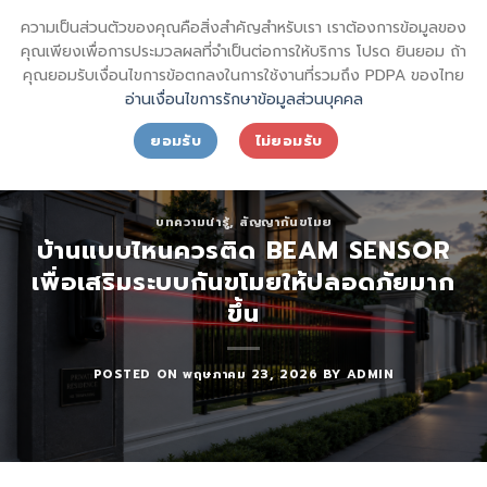
Skip
sql_sktsecurity_
ความเป็นส่วนตัวของคุณคือสิ่งสำคัญสำหรับเรา เราต้องการข้อมูลของ
to
SECURITY SHIN KONG (THAI) INTERNATIONAL CO.,LTD.
คุณเพียงเพื่อการประมวลผลที่จำเป็นต่อการให้บริการ โปรด ยินยอม ถ้า
content
คุณยอมรับเงื่อนไขการข้อตกลงในการใช้งานที่รวมถึง PDPA ของไทย
อ่านเงื่อนไขการรักษาข้อมูลส่วนบุคคล
ยอมรับ
ไม่ยอมรับ
บทความน่ารู้
,
สัญญากันขโมย
บ้านแบบไหนควรติด BEAM SENSOR
เพื่อเสริมระบบกันขโมยให้ปลอดภัยมาก
ขึ้น
POSTED ON
พฤษภาคม 23, 2026
BY
ADMIN