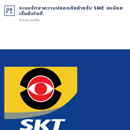
หมด
โจร
อายุ
ตัด
ระบบรักษาความปลอดภัยสำหรับ SME งบน้อย
06
แล้ว
สาย
มิ.ย.
อันตราย
ไฟ
เริ่มยังไงดี
แค่
ภัย
ไหน?
เงียบ
บน
ปิดความเห็น
ที่
ระบบ
สร้าง
รักษา
ความ
ความ
เสีย
ปลอดภัย
หาย
สำหรับ
มหาศาล
SME
ต่อ
งบ
เศรษฐกิจ
น้อย
และ
เริ่ม
สังคม
ยัง
ไงดี