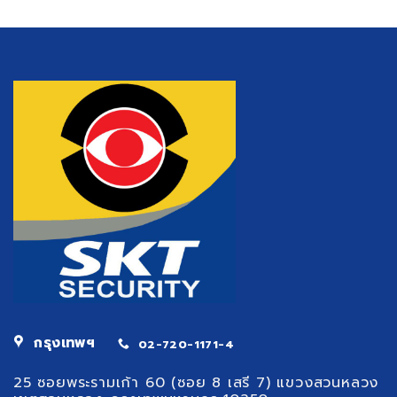
มหาศาล
SME
ต่อ
งบ
เศรษฐกิจ
น้อย
และ
เริ่ม
สังคม
ยัง
ไงดี
กรุงเทพฯ
02-720-1171-4
25 ซอยพระรามเก้า 60 (ซอย 8 เสรี 7) แขวงสวนหลวง