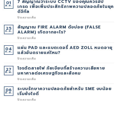
7 สัญญาณว่าระบบ CCTV ของคุณควรอัป
01
ส.ค.
เกรด เพื่อเพิ่มประสิทธิภาพความปลอดภัยในยุค
ดิจิทัล
บน
ปิดความเห็น
7
สัญญาณ
สัญญาณ FIRE ALARM ดังบ่อย (FALSE
25
ว่า
ก.ค.
ระบบ
ALARM) เกิดจากอะไร?
CCTV
ของ
บน
ปิดความเห็น
คุณ
สัญญาณ
ควร
FIRE
แผ่น PAD และแบตเตอรี่ AED ZOLL หมดอายุ
04
อัป
ALARM
ก.ค.
เกรด
ดัง
แล้วอันตรายแค่ไหน?
เพื่อ
บ่อย
เพิ่ม
(FALSE
บน
ปิดความเห็น
ประสิทธิภาพ
ALARM)
แผ่น
ความ
เกิด
PAD
โจรตัดสายไฟ ภัยเงียบที่สร้างความเสียหาย
27
ปลอดภัย
จาก
และ
มิ.ย.
ใน
อะไร?
แบตเตอรี่
มหาศาลต่อเศรษฐกิจและสังคม
ยุค
AED
ดิจิทัล
ZOLL
บน
ปิดความเห็น
หมด
โจร
อายุ
ตัด
ระบบรักษาความปลอดภัยสำหรับ SME งบน้อย
06
แล้ว
สาย
มิ.ย.
อันตราย
ไฟ
เริ่มยังไงดี
แค่
ภัย
ไหน?
เงียบ
บน
ปิดความเห็น
ที่
ระบบ
สร้าง
รักษา
ความ
ความ
เสีย
ปลอดภัย
หาย
สำหรับ