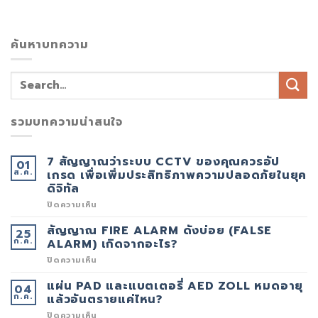
ค้นหาบทความ
รวมบทความน่าสนใจ
7 สัญญาณว่าระบบ CCTV ของคุณควรอัป
01
ส.ค.
เกรด เพื่อเพิ่มประสิทธิภาพความปลอดภัยในยุค
ดิจิทัล
บน
ปิดความเห็น
7
สัญญาณ
สัญญาณ FIRE ALARM ดังบ่อย (FALSE
25
ว่า
ก.ค.
ระบบ
ALARM) เกิดจากอะไร?
CCTV
ของ
บน
ปิดความเห็น
คุณ
สัญญาณ
ควร
FIRE
แผ่น PAD และแบตเตอรี่ AED ZOLL หมดอายุ
04
อัป
ALARM
ก.ค.
เกรด
ดัง
แล้วอันตรายแค่ไหน?
เพื่อ
บ่อย
เพิ่ม
(FALSE
บน
ปิดความเห็น