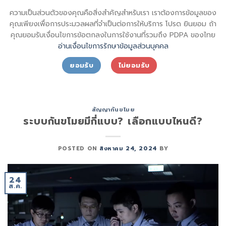
Skip
sql_sktsecurity_
ความเป็นส่วนตัวของคุณคือสิ่งสำคัญสำหรับเรา เราต้องการข้อมูลของ
to
SECURITY SHIN KONG (THAI) INTERNATIONAL CO.,LTD.
คุณเพียงเพื่อการประมวลผลที่จำเป็นต่อการให้บริการ โปรด ยินยอม ถ้า
content
คุณยอมรับเงื่อนไขการข้อตกลงในการใช้งานที่รวมถึง PDPA ของไทย
อ่านเงื่อนไขการรักษาข้อมูลส่วนบุคคล
ยอมรับ
ไม่ยอมรับ
TAG ARCHIVES:
ป้องกันขโมย
สัญญากันขโมย
ระบบกันขโมยมีกี่แบบ? เลือกแบบไหนดี?
POSTED ON
สิงหาคม 24, 2024
BY
24
ส.ค.