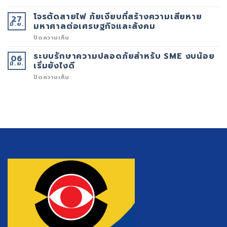
ประสิทธิภาพ
ALARM)
แผ่น
ความ
เกิด
PAD
โจรตัดสายไฟ ภัยเงียบที่สร้างความเสียหาย
27
ปลอดภัย
จาก
และ
มิ.ย.
ใน
อะไร?
แบตเตอรี่
มหาศาลต่อเศรษฐกิจและสังคม
ยุค
AED
ดิจิทัล
ZOLL
บน
ปิดความเห็น
หมด
โจร
อายุ
ตัด
ระบบรักษาความปลอดภัยสำหรับ SME งบน้อย
06
แล้ว
สาย
มิ.ย.
อันตราย
ไฟ
เริ่มยังไงดี
แค่
ภัย
ไหน?
เงียบ
บน
ปิดความเห็น
ที่
ระบบ
สร้าง
รักษา
ความ
ความ
เสีย
ปลอดภัย
หาย
สำหรับ
มหาศาล
SME
ต่อ
งบ
เศรษฐกิจ
น้อย
และ
เริ่ม
สังคม
ยัง
ไงดี