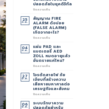
ปลอดภัยในยุคดิจิทัล
บน
ปิดความเห็น
7
สัญญาณ
สัญญาณ FIRE
25
ว่า
ก.ค.
ระบบ
ALARM ดังบ่อย
CCTV
(FALSE ALARM)
ของ
เกิดจากอะไร?
คุณ
ควร
บน
ปิดความเห็น
อัป
สัญญาณ
เกรด
FIRE
เพื่อ
แผ่น PAD และ
04
ALARM
เพิ่ม
ก.ค.
ดัง
แบตเตอรี่ AED
ประสิทธิภาพ
บ่อย
ความ
ZOLL หมดอายุแล้ว
(FALSE
ปลอดภัย
อันตรายแค่ไหน?
ALARM)
ใน
เกิด
ยุค
บน
ปิดความเห็น
จาก
ดิจิทัล
แผ่น
อะไร?
PAD
โจรตัดสายไฟ ภัย
27
และ
มิ.ย.
แบตเตอรี่
เงียบที่สร้างความ
AED
เสียหายมหาศาลต่อ
ZOLL
เศรษฐกิจและสังคม
หมด
อายุ
บน
ปิดความเห็น
แล้ว
โจร
อันตราย
ตัด
แค่
ระบบรักษาความ
06
สาย
ไหน?
มิ.ย.
ไฟ
ปลอดภัยสำหรับ