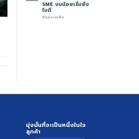
ภัย
SME งบน้อยเริ่มยัง
เงียบ
ไงดี
ที่
สร้าง
บน
ปิดความเห็น
ความ
ระบบ
เสีย
รักษา
หาย
ความ
มหาศาล
ปลอดภัย
ต่อ
สำหรับ
เศรษฐกิจ
SME
และ
งบ
สังคม
น้อย
เริ่ม
ยัง
ไงดี
มุ่งมั่นที่จะเป็นหนึ่งในใจ
ลูกค้า