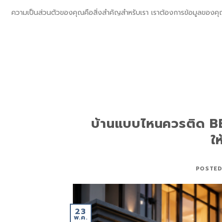
Skip
sql_sktsecurity_
ความเป็นส่วนตัวของคุณคือสิ่งสำคัญสำหรับเรา เราต้องการข้อมูลของค
to
SECURITY SHIN KONG (THAI) INTERNATIONAL CO.,LTD.
content
หน้าแรก
บริการ
โปรโม
บ้านแบบไหนควรติด B
ใ
POSTE
23
พ.ค.