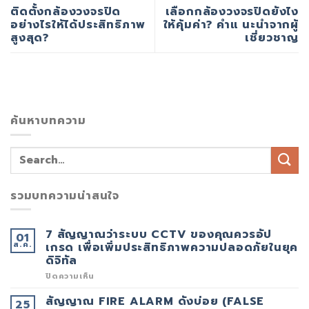
ติดตั้งกล้องวงจรปิด
เลือกกล้องวงจรปิดยังไง
อย่างไรให้ได้ประสิทธิภาพ
ให้คุ้มค่า? คำแ นะนำจากผู้
สูงสุด?
เชี่ยวชาญ
ค้นหาบทความ
รวมบทความน่าสนใจ
7 สัญญาณว่าระบบ CCTV ของคุณควรอัป
01
ส.ค.
เกรด เพื่อเพิ่มประสิทธิภาพความปลอดภัยในยุค
ดิจิทัล
บน
ปิดความเห็น
7
สัญญาณ
สัญญาณ FIRE ALARM ดังบ่อย (FALSE
25
ว่า