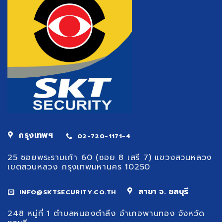
กรุงเทพฯ
02-720-1171-4
25 ซอยพระรามเก้า 60 (ซอย 8 เสรี 7) แขวงสวนหลวง
เขตสวนหลวง กรุงเทพมหานคร 10250
สาขา จ. ชลบุรี
INFO@SKTSECURITY.CO.TH
248 หมู่ที่ 1 ตำบลหนองตำลึง อำเภอพานทอง จังหวัด