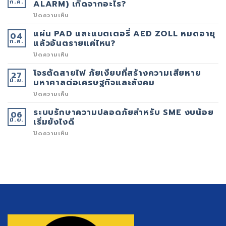
ก.ค.
ระบบ
ALARM) เกิดจากอะไร?
CCTV
ของ
บน
ปิดความเห็น
คุณ
สัญญาณ
ควร
FIRE
แผ่น PAD และแบตเตอรี่ AED ZOLL หมดอายุ
04
อัป
ALARM
ก.ค.
เกรด
ดัง
แล้วอันตรายแค่ไหน?
เพื่อ
บ่อย
เพิ่ม
(FALSE
บน
ปิดความเห็น
ประสิทธิภาพ
ALARM)
แผ่น
ความ
เกิด
PAD
โจรตัดสายไฟ ภัยเงียบที่สร้างความเสียหาย
27
ปลอดภัย
จาก
และ
มิ.ย.
ใน
อะไร?
แบตเตอรี่
มหาศาลต่อเศรษฐกิจและสังคม
ยุค
AED
ดิจิทัล
ZOLL
บน
ปิดความเห็น
หมด
โจร
อายุ
ตัด
ระบบรักษาความปลอดภัยสำหรับ SME งบน้อย
06
แล้ว
สาย
มิ.ย.
อันตราย
ไฟ
เริ่มยังไงดี
แค่
ภัย
ไหน?
เงียบ
บน
ปิดความเห็น
ที่
ระบบ
สร้าง
รักษา
ความ
ความ
เสีย
ปลอดภัย
หาย
สำหรับ
มหาศาล
SME
ต่อ
งบ
เศรษฐกิจ
น้อย
และ
เริ่ม
สังคม
ยัง
ไงดี