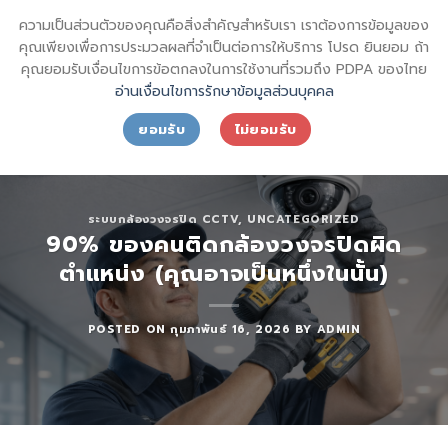
Skip
sql_sktsecurity_
ความเป็นส่วนตัวของคุณคือสิ่งสำคัญสำหรับเรา เราต้องการข้อมูลของ
to
SECURITY SHIN KONG (THAI) INTERNATIONAL CO.,LTD.
คุณเพียงเพื่อการประมวลผลที่จำเป็นต่อการให้บริการ โปรด ยินยอม ถ้า
content
คุณยอมรับเงื่อนไขการข้อตกลงในการใช้งานที่รวมถึง PDPA ของไทย
อ่านเงื่อนไขการรักษาข้อมูลส่วนบุคคล
ยอมรับ
ไม่ยอมรับ
ระบบกล้องวงจรปิด CCTV
,
UNCATEGORIZED
90% ของคนติดกล้องวงจรปิดผิด
ตำแหน่ง (คุณอาจเป็นหนึ่งในนั้น)
POSTED ON
กุมภาพันธ์ 16, 2026
BY
ADMIN