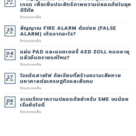
01
ส.ค.
เกรด เพื่อเพิ่มประสิทธิภาพความปลอดภัยในยุค
ดิจิทัล
บน
ปิดความเห็น
7
สัญญาณ
สัญญาณ FIRE ALARM ดังบ่อย (FALSE
25
ว่า
ก.ค.
ระบบ
ALARM) เกิดจากอะไร?
CCTV
ของ
บน
ปิดความเห็น
คุณ
สัญญาณ
ควร
FIRE
แผ่น PAD และแบตเตอรี่ AED ZOLL หมดอายุ
04
อัป
ALARM
ก.ค.
เกรด
ดัง
แล้วอันตรายแค่ไหน?
เพื่อ
บ่อย
เพิ่ม
(FALSE
บน
ปิดความเห็น
ประสิทธิภาพ
ALARM)
แผ่น
ความ
เกิด
PAD
โจรตัดสายไฟ ภัยเงียบที่สร้างความเสียหาย
27
ปลอดภัย
จาก
และ
มิ.ย.
ใน
อะไร?
แบตเตอรี่
มหาศาลต่อเศรษฐกิจและสังคม
ยุค
AED
ดิจิทัล
ZOLL
บน
ปิดความเห็น
หมด
โจร
อายุ
ตัด
ระบบรักษาความปลอดภัยสำหรับ SME งบน้อย
06
แล้ว
สาย
มิ.ย.
อันตราย
ไฟ
เริ่มยังไงดี
แค่
ภัย
ไหน?
เงียบ
บน
ปิดความเห็น
ที่
ระบบ
สร้าง
รักษา
ความ
ความ
เสีย
ปลอดภัย
หาย
สำหรับ
มหาศาล
SME