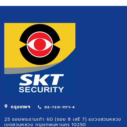
ต่อ
งบ
เศรษฐกิจ
น้อย
และ
เริ่ม
สังคม
ยัง
ไงดี
กรุงเทพฯ
02-720-1171-4
25 ซอยพระรามเก้า 60 (ซอย 8 เสรี 7) แขวงสวนหลวง
เขตสวนหลวง กรุงเทพมหานคร 10250