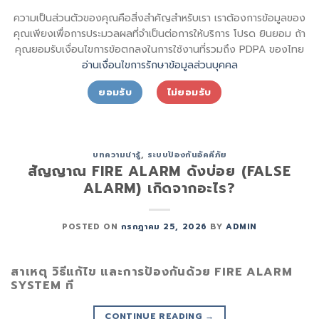
Skip
sql_sktsecurity_
ความเป็นส่วนตัวของคุณคือสิ่งสำคัญสำหรับเรา เราต้องการข้อมูลของ
to
SECURITY SHIN KONG (THAI) INTERNATIONAL CO.,LTD.
คุณเพียงเพื่อการประมวลผลที่จำเป็นต่อการให้บริการ โปรด ยินยอม ถ้า
content
คุณยอมรับเงื่อนไขการข้อตกลงในการใช้งานที่รวมถึง PDPA ของไทย
อ่านเงื่อนไขการรักษาข้อมูลส่วนบุคคล
ยอมรับ
ไม่ยอมรับ
CATEGORY ARCHIVES:
ระบบป้องกันอัคคีภัย
บทความน่ารู้
,
ระบบป้องกันอัคคีภัย
สัญญาณ FIRE ALARM ดังบ่อย (FALSE
ALARM) เกิดจากอะไร?
POSTED ON
กรกฎาคม 25, 2026
BY
ADMIN
สาเหตุ วิธีแก้ไข และการป้องกันด้วย FIRE ALARM
SYSTEM ที
CONTINUE READING
→