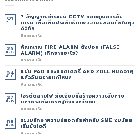
7 สัญญาณว่าระบบ CCTV ของคุณควรอัป
01
ส.ค.
เกรด เพื่อเพิ่มประสิทธิภาพความปลอดภัยในยุค
ดิจิทัล
บน
ปิดความเห็น
7
สัญญาณ
สัญญาณ FIRE ALARM ดังบ่อย (FALSE
25
ว่า
ก.ค.
ระบบ
ALARM) เกิดจากอะไร?
CCTV
ของ
บน
ปิดความเห็น
คุณ
สัญญาณ
ควร
FIRE
แผ่น PAD และแบตเตอรี่ AED ZOLL หมดอายุ
04
อัป
ALARM
ก.ค.
เกรด
ดัง
แล้วอันตรายแค่ไหน?
เพื่อ
บ่อย
เพิ่ม
(FALSE
บน
ปิดความเห็น
ประสิทธิภาพ
ALARM)
แผ่น
ความ
เกิด
PAD
โจรตัดสายไฟ ภัยเงียบที่สร้างความเสียหาย
27
ปลอดภัย
จาก
และ
มิ.ย.
ใน
อะไร?
แบตเตอรี่
มหาศาลต่อเศรษฐกิจและสังคม
ยุค
AED
ดิจิทัล
ZOLL
บน
ปิดความเห็น
หมด
โจร
อายุ
ตัด
ระบบรักษาความปลอดภัยสำหรับ SME งบน้อย
06
แล้ว
สาย
มิ.ย.
อันตราย
ไฟ
เริ่มยังไงดี
แค่
ภัย
ไหน?
เงียบ
บน
ปิดความเห็น
ที่
ระบบ