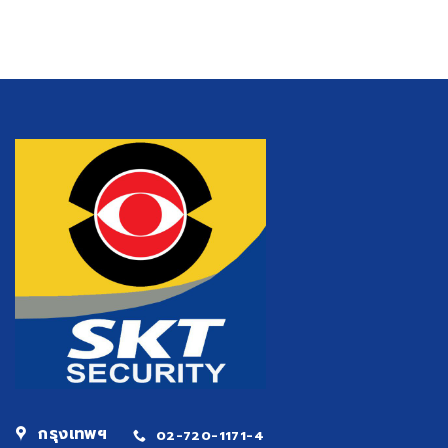
สร้าง
รักษา
ความ
ความ
เสีย
ปลอดภัย
หาย
สำหรับ
มหาศาล
SME
ต่อ
งบ
เศรษฐกิจ
น้อย
และ
เริ่ม
สังคม
ยัง
ไงดี
กรุงเทพฯ
02-720-1171-4